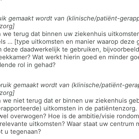
uik gemaakt wordt van (klinische/patiënt-gerap
zorg]
en we terug dat binnen uw ziekenhuis uitkomste
ls … [type uitkomsten en manier waarop deze ge
m deze daadwerkelijk te gebruiken, bijvoorbee
reekkamer? Wat werkt hierin goed en minder g
dende rol in gehad?
ruik gemaakt wordt van (klinische/patiënt-ger
zorg]
en we niet terug dat er binnen uw ziekenhuis g
gerapporteerde) uitkomsten in de patiëntenzor
t wel overwogen? Hoe is de ambitie/visie rondom 
-relevante uitkomsten? Waar staat uw centrum
pt u tegenaan?