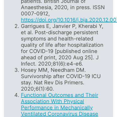
patients. British Journal of
Anaesthesia, 2020, in press. ISSN
0007-0912,
https://doi.org/10.1016/j.bja.2020.12.00
Garrigues E, Janvier P, Kherabi Y,
et al. Post-discharge persistent
symptoms and health-related
quality of life after hospitalization
for COVID-19 [published online
ahead of print, 2020 Aug 25]. J
Infect. 2020;81(6):e4-e6.
Hosey MM, Needham DM.
Survivorship after COVID-19 ICU
stay. Nat Rev Dis Primers.
2020;6(1):60.
Functional Outcomes and Their
Association With Physical
Performance in Mechanically
Ventilated Coronavirus Disease