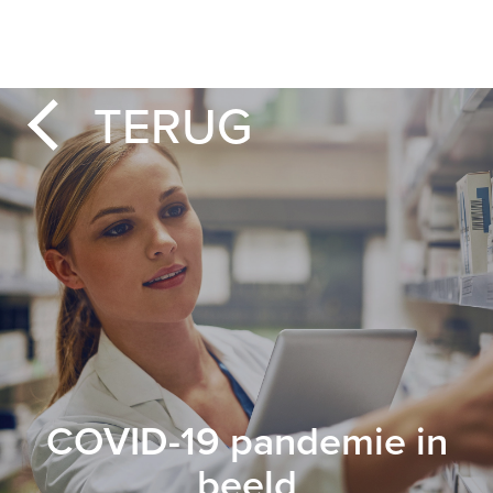
Ga
naar
de
inhoud
SKR
TERUG
COVID-19 pandemie in
beeld