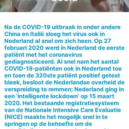
Na de COVID-19 uitbraak in onder andere
China en Italië sloeg het virus ook in
Nederland al snel om zich heen. Op 27
februari 2020 werd in Nederland de eerste
patiënt met het coronavirus
gediagnosticeerd. Al snel nam het aantal
COVID-19-patiënten ook in Nederland toe
en toen de 320ste patiënt positief getest
bleek, besloot de Nederlandse overheid de
verspreiding te remmen; Nederland ging in
een ‘intelligente lockdown’ op 15 maart
2020. Het bestaande registratiesysteem
van de Nationale Intensive Care Evaluatie
(NICE) maakte het mogelijk snel in te
springen op de behoefte om de